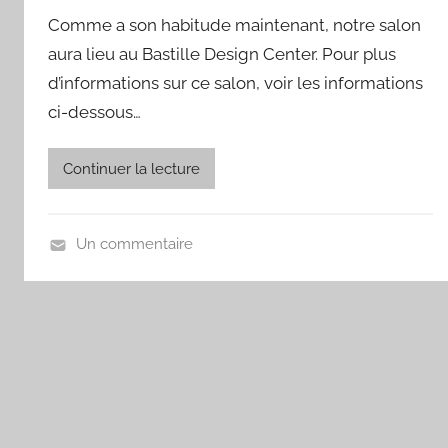
Comme a son habitude maintenant, notre salon
aura lieu au Bastille Design Center. Pour plus
d’informations sur ce salon, voir les informations
ci-dessous…
Continuer la lecture
Un commentaire
A
c
t
u
a
l
i