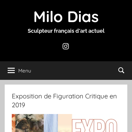
Aller
Milo Dias
au
contenu
Sculpteur français d'art actuel
Instagram
Menu
Exposition de Figuration Critique en
2019