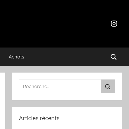
Instagr
Achats
Recherche
pour
Recherch
:
Articles récents