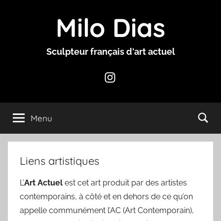
Aller
Milo Dias
au
contenu
Sculpteur français d'art actuel
Instagram
Menu
Liens artistiques
L’
Art Actuel
est cet art produit par des artistes
contemporains, à côté et en dehors de ce qu’on
appelle communément l’AC (Art Contemporain),