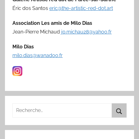
Éric dos Santos
eric@the-artistic-red-dot.art
Association Les amis de Milo Dias
Jean-Pierre Michaud
jp.michau28@yahoo.fr
Milo Dias
milo.dias@wanadoo.fr
Recherche
pour
Recherc
: