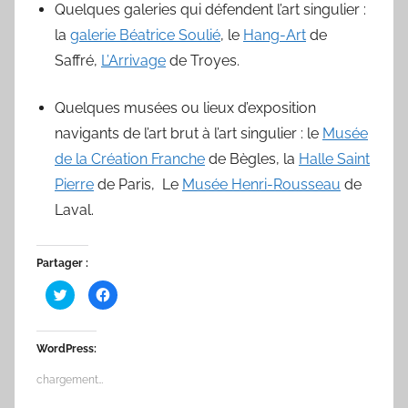
Quelques galeries qui défendent l’art singulier :
la
galerie Béatrice Soulié
, le
Hang-Art
de
Saffré,
L’Arrivage
de Troyes.
Quelques musées ou lieux d’exposition
navigants de l’art brut à l’art singulier : le
Musée
de la Création Franche
de Bègles, la
Halle Saint
Pierre
de Paris, Le
Musée Henri-Rousseau
de
Laval.
Partager :
C
C
l
l
i
i
q
q
u
u
e
e
WordPress:
z
z
p
p
o
o
chargement…
u
u
r
r