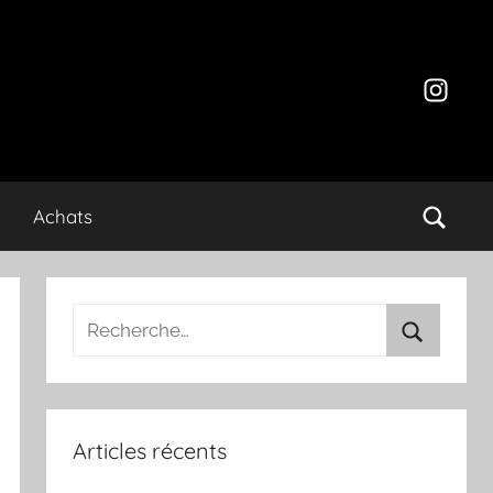
Instagr
Achats
Recherche
pour
Recherch
:
Articles récents