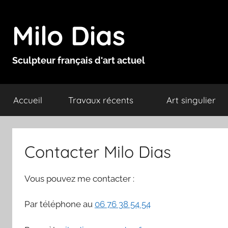
Aller
au
Milo Dias
contenu
Sculpteur français d'art actuel
Accueil
Travaux récents
Art singulier
Contacter Milo Dias
Vous pouvez me contacter :
Par téléphone au
06 76 38 54 54