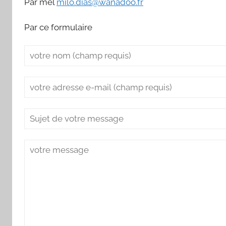
Par mèl
milo.dias@wanadoo.fr
Par ce formulaire